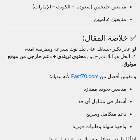
متابعين خليجيين (سعودية – الكويت – الإمارات)
متابعين عالميين
✅ خلاصة المقال:
لو عايز تكبر حسابك على تيك توك بسرعة وبطريقة آمنة،
📌 الحل هو إنك تمزج بين
محتوى تريندي + دعم خارجي من موقع
موثوق
.
ومفيش أفضل من
Fast70.com
لأنه بيديك:
متابعين بجودة ممتازة
أسعار في متناول أي حد
دعم متكامل وسريع
واجهة سهلة وطلبات فورية
ابدأ النهاردة، وحوّل حسابك من عادي لـ ترند!