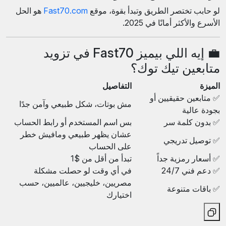
لو حابب تختصر الطريق وتبدأ بقوة، موقع
Fast70.com
هو الحل
الأسرع والأكثر أمانًا في 2025.
💼 إيه اللي بيميز Fast70 في تزويد
متابعين تيك توك؟
الميزة
التفاصيل
✅ متابعين حقيقيين أو
مش بوتات، شكل طبيعي وآمن جدًا
بجودة عالية
✅ بدون كلمة سر
بس اسم المستخدم أو رابط الحساب
عشان يظهر طبيعي ومافيش خطر
✅ توصيل تدريجي
على الحساب
✅ أسعار رمزية جداً
تبدأ من أقل من $1
✅ دعم فني 24/7
في أي وقت لو حصلت مشكلة
مصريين، خليجيين، عالميين، حسب
✅ باقات متنوعة
اختيارك